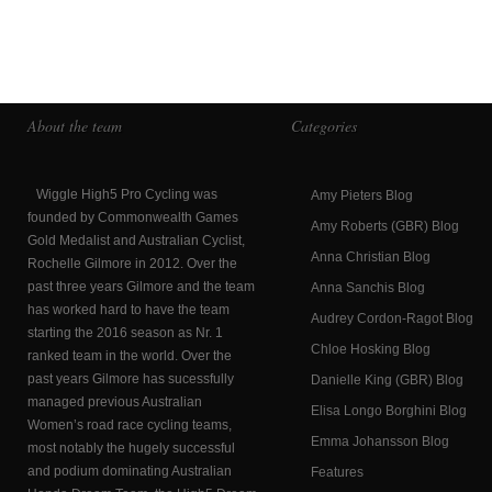
About the team
Categories
Wiggle High5 Pro Cycling was
Amy Pieters Blog
founded by Commonwealth Games
Amy Roberts (GBR) Blog
Gold Medalist and Australian Cyclist,
Anna Christian Blog
Rochelle Gilmore in 2012. Over the
past three years Gilmore and the team
Anna Sanchis Blog
has worked hard to have the team
Audrey Cordon-Ragot Blog
starting the 2016 season as Nr. 1
Chloe Hosking Blog
ranked team in the world. Over the
past years Gilmore has sucessfully
Danielle King (GBR) Blog
managed previous Australian
Elisa Longo Borghini Blog
Women’s road race cycling teams,
Emma Johansson Blog
most notably the hugely successful
and podium dominating Australian
Features