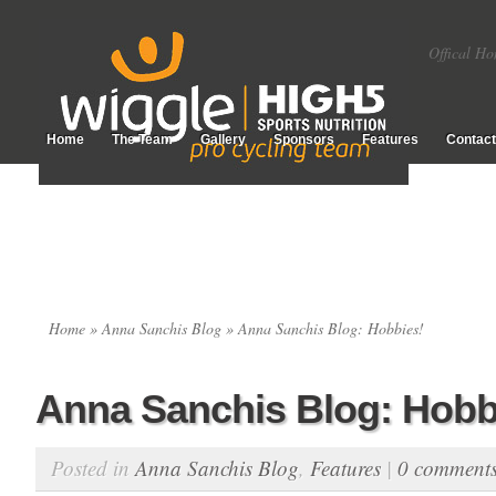
Offical Ho
Home
The Team
Gallery
Sponsors
Features
Contact
Home
»
Anna Sanchis Blog
» Anna Sanchis Blog: Hobbies!
Anna Sanchis Blog: Hobb
Posted in
Anna Sanchis Blog
,
Features
|
0 comment