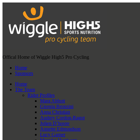
Offical Home of Wiggle High5 Pro Cycling
Home
Sponsors
Home
The Team
Rider Profiles
Mara Abbott
Giorgia Bronzini
Anna Christian
Audrey Cordon-Ragot
Jolien D’hoore
Annette Edmondson
Lucy Garner