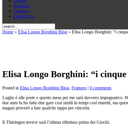
Gallery
Sponsors
Features
Contact Us
Home
»
Elisa Longo Borghini Blog
» Elisa Longo Borghini: “i cinque
Elisa Longo Borghini: “i cinque 
Posted in
Elisa Longo Borghini Blog
,
Features
|
0 comments
Luglio è alle porte e questo mese per me sarà davvero impegnativo. M
due anni fa ho fatto due gare così simili in tempi così ristretti, ma que
magari proverò a fare qualche tappa per vincerla.
Il Thüringen invece sarà l’ultima rifinitura prima dei Giochi.