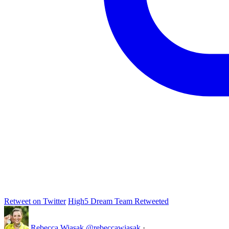
Retweet on Twitter
High5 Dream Team Retweeted
Rebecca Wiasak
@rebeccawiasak
·